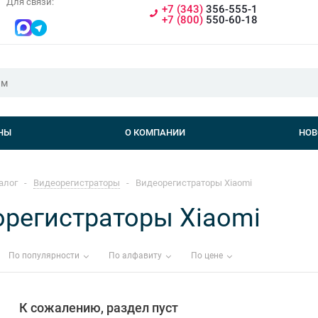
Для связи:
+7 (343)
356-555-1
+7 (800)
550-60-18
НЫ
О КОМПАНИИ
НОВ
алог
-
Видеорегистраторы
-
Видеорегистраторы Xiaomi
регистраторы Xiaomi
По популярности
По алфавиту
По цене
К сожалению, раздел пуст