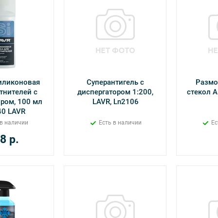
иликоновая
Суперантигель с
Размо
тнителей с
диспергатором 1:200,
стекол А
ром, 100 мл
LAVR, Ln2106
40 LAVR
 в наличии
Есть в наличии
Ес
8
р.