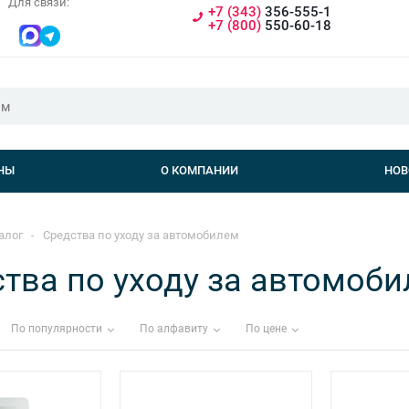
Для связи:
+7 (343)
356-555-1
+7 (800)
550-60-18
НЫ
О КОМПАНИИ
НОВ
алог
-
Средства по уходу за автомобилем
тва по уходу за автомоб
По популярности
По алфавиту
По цене