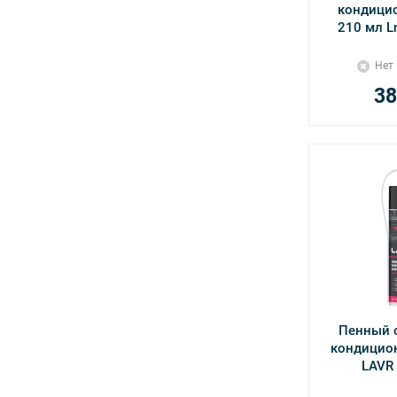
кондицио
210 мл L
Нет
38
Пенный 
кондицион
LAVR