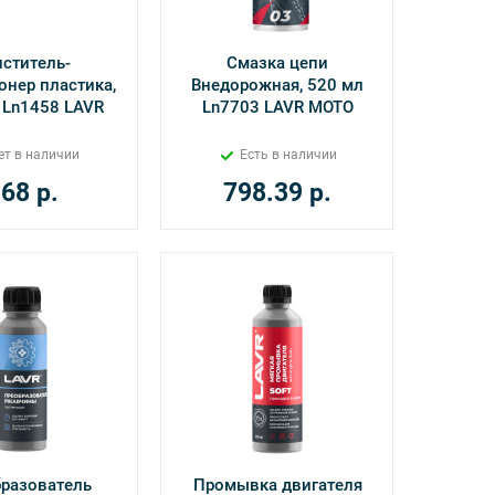
ститель-
Смазка цепи
нер пластика,
Внедорожная, 520 мл
 Ln1458 LAVR
Ln7703 LAVR MOTO
ет в наличии
Есть в наличии
368
р.
798.39
р.
разователь
Промывка двигателя