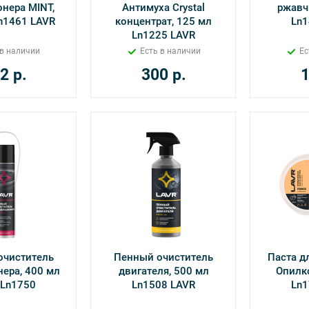
нера MINT,
Антимуха Crystal
ржавч
n1461 LAVR
концентрат, 125 мл
Ln1
Ln1225 LAVR
 в наличии
Есть в наличии
Ес
2
р.
300
р.
очиститель
Пенный очиститель
Паста д
ера, 400 мл
двигателя, 500 мл
Опилко
 Ln1750
Ln1508 LAVR
Ln1