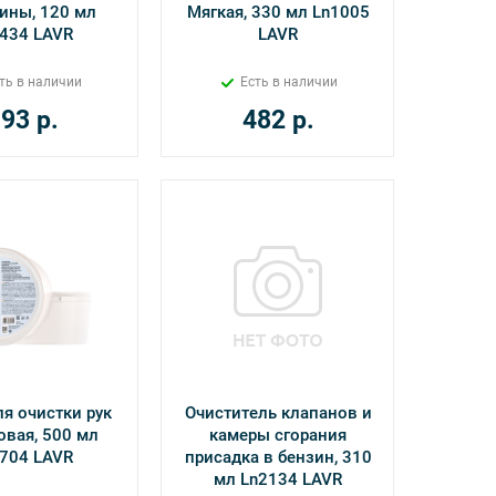
ины, 120 мл
Мягкая, 330 мл Ln1005
434 LAVR
LAVR
ть в наличии
Есть в наличии
193
р.
482
р.
ля очистки рук
Очиститель клапанов и
вая, 500 мл
камеры сгорания
704 LAVR
присадка в бензин, 310
мл Ln2134 LAVR