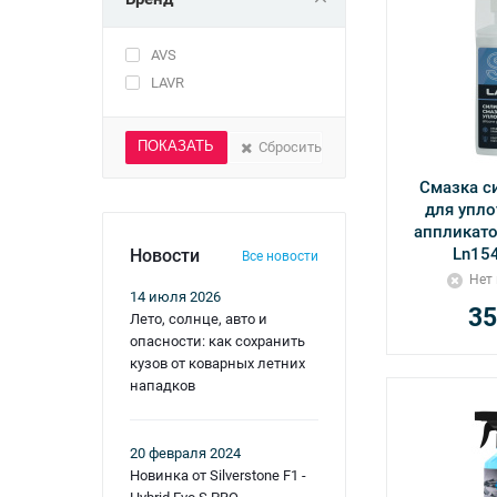
AVS
LAVR
Сбросить
Смазка с
для упло
аппликато
Ln15
Новости
Все новости
Нет
14 июля 2026
35
Лето, солнце, авто и
опасности: как сохранить
кузов от коварных летних
нападков
20 февраля 2024
Новинка от Silverstone F1 -