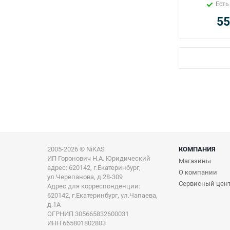
Есть
55
2005-2026 © NiKAS
КОМПАНИЯ
ИП Горонович Н.А. Юридический
Магазины
адрес: 620142, г.Екатеринбург,
О компании
ул.Черепанова, д.28-309
Сервисный цен
Адрес для корреспонденции:
620142, г.Екатеринбург, ул.Чапаева,
д.1А
ОГРНИП 305665832600031
ИНН 665801802803