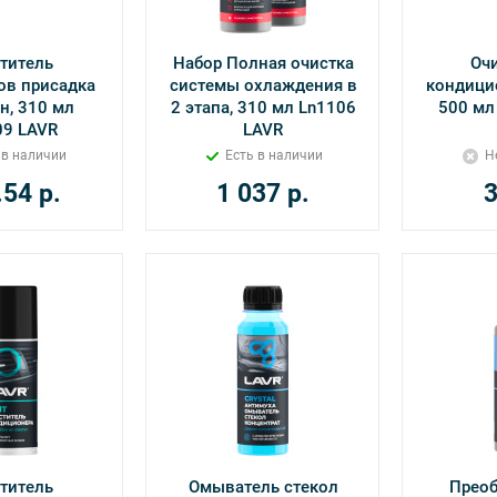
титель
Набор Полная очистка
Очи
ов присадка
системы охлаждения в
кондицио
н, 310 мл
2 этапа, 310 мл Ln1106
500 мл
09 LAVR
LAVR
 в наличии
Есть в наличии
Н
.54
р.
1 037
р.
титель
Омыватель стекол
Преоб