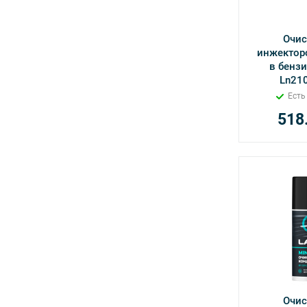
Очис
инжектор
в бензи
Ln21
Есть
518
Очис