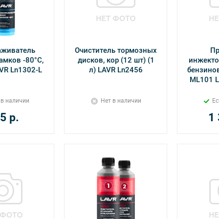
аживатель
Очиститель тормозных
П
амков -80°С,
дисков, кор (12 шт) (1
инжекто
 мл LAVR Ln1302-L
л) LAVR Ln2456
бензинов
ML101 L
 в наличии
Нет в наличии
Ес
5
р.
1